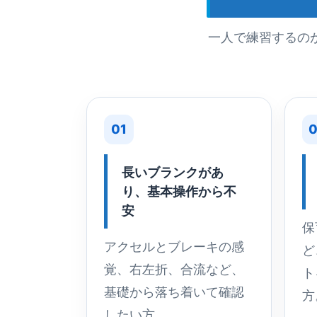
一人で練習するの
01
0
長いブランクがあ
り、基本操作から不
安
保
アクセルとブレーキの感
ど
覚、右左折、合流など、
ト
基礎から落ち着いて確認
方
したい方。