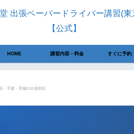
堂 出張ペーパードライバー講習(東
【公式】
HOME
講習内容・料金
すぐに予約
玉・千葉・茨城の出張対応