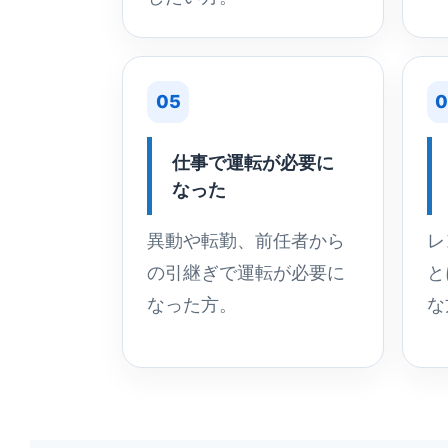
05
0
仕事で運転が必要に
なった
異動や転勤、前任者から
レ
の引継ぎで運転が必要に
と
なった方。
な