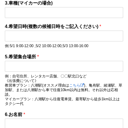
3.車種(マイカーの場合)
4.希望日時(複数の候補日時をご記入ください)
*
例:5/1 9:00-12:00 ,5/2 10:00-12:00,5/3 13:00-16:00
5.希望集合場所
*
例：自宅住所、レンタカー店舗、〇〇駅北口など
《出張費について》
教習車プラン：八潮駅(オススメ理由は
こちら
)、亀有駅、綾瀬駅、草
加駅、または八潮駅から車で往復10km以内は無料。それ以外は応相
談。
マイカープラン：八潮駅から往復電車賃。最寄駅から徒歩1km以上は
タクシー代
6.お名前
*