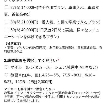
2時間 14,000円(苦手克服プラン。車庫入れ、車線変
更、首都高etc.)
3時間 21,000円(一番人気。１回で卒業できるプラン)
6時間 40,000円(1日又は2日間で実施。様々なシチュ
エーションを体験できるプラン)
《補足事項》
・実費：ガソリン代(数百円程)、利用時は高速道路、首都高速道路、有
料駐車場代金
2.練習車両を選択してください
*
マイカー(レンタカー,カーシェア,社用車,MT車など)
教習車(無料、但し4/25～5/6、7/15～8/31、9/18～
9/27、12/25～1/5は2,000円)
マイカー:お客様側でご用意ください
教習車:インストラクターがレンタカー(軽自動車又はコンパクトカー)
を手配。万一の場合の保険・補償は、利用するレンタカー会社の規約
に基づいて適用されます。