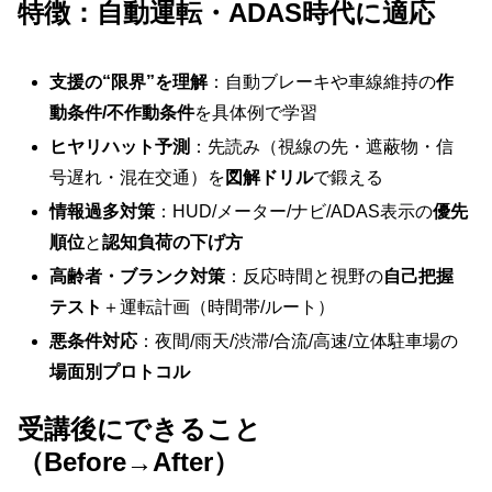
特徴：自動運転・ADAS時代に適応
支援の“限界”を理解
：自動ブレーキや車線維持の
作
動条件/不作動条件
を具体例で学習
ヒヤリハット予測
：先読み（視線の先・遮蔽物・信
号遅れ・混在交通）を
図解ドリル
で鍛える
情報過多対策
：HUD/メーター/ナビ/ADAS表示の
優先
順位
と
認知負荷の下げ方
高齢者・ブランク対策
：反応時間と視野の
自己把握
テスト
＋運転計画（時間帯/ルート）
悪条件対応
：夜間/雨天/渋滞/合流/高速/立体駐車場の
場面別プロトコル
受講後にできること
（Before→After）