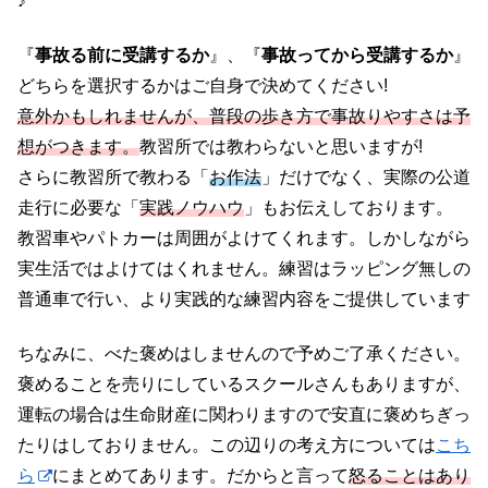
♪
『
事故る前に受講するか
』、『
事故ってから受講するか
』
どちらを選択するかはご自身で決めてください!
意外かもしれませんが、普段の歩き方で事故りやすさは予
想がつきます。
教習所では教わらないと思いますが!
さらに教習所で教わる「
お作法
」だけでなく、実際の公道
走行に必要な「
実践ノウハウ
」もお伝えしております。
教習車やパトカーは周囲がよけてくれます。しかしながら
実生活ではよけてはくれません。練習はラッピング無しの
普通車で行い、より実践的な練習内容をご提供しています
ちなみに、べた褒めはしませんので予めご了承ください。
褒めることを売りにしているスクールさんもありますが、
運転の場合は生命財産に関わりますので安直に褒めちぎっ
たりはしておりません。この辺りの考え方については
こち
ら
にまとめてあります。だからと言って
怒ることはあり