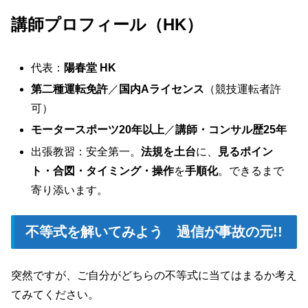
講師プロフィール（HK）
代表：
陽春堂 HK
第二種運転免許
／
国内Aライセンス
（競技運転者許
可）
モータースポーツ20年以上
／
講師・コンサル歴25年
出張教習：安全第一。
法規を土台
に、
見るポイン
ト・合図・タイミング・操作
を
手順化
。できるまで
寄り添います。
不等式を解いてみよう 過信が事故の元!!
突然ですが、ご自分がどちらの不等式に当てはまるか考え
てみてください。