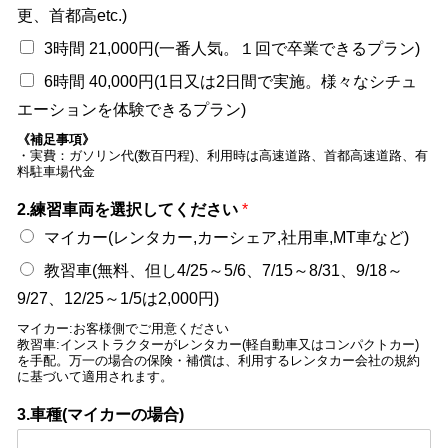
更、首都高etc.)
3時間 21,000円(一番人気。１回で卒業できるプラン)
6時間 40,000円(1日又は2日間で実施。様々なシチュ
エーションを体験できるプラン)
《補足事項》
・実費：ガソリン代(数百円程)、利用時は高速道路、首都高速道路、有
料駐車場代金
2.練習車両を選択してください
*
マイカー(レンタカー,カーシェア,社用車,MT車など)
教習車(無料、但し4/25～5/6、7/15～8/31、9/18～
9/27、12/25～1/5は2,000円)
マイカー:お客様側でご用意ください
教習車:インストラクターがレンタカー(軽自動車又はコンパクトカー)
を手配。万一の場合の保険・補償は、利用するレンタカー会社の規約
に基づいて適用されます。
3.車種(マイカーの場合)