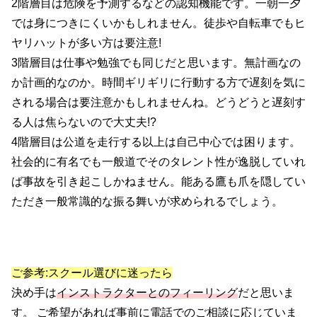
2階層目は危険を予測するなどの認知機能です。一朝一夕
では身につきにくいかもしれません。徒歩や自転車でもヒ
ヤリハットが多い方は要注意!
3階層目は仕事や勉強でも同じだと思います。無計画なの
か計画的なのか。時間ギリギリに行動する方で遅刻を気に
される場合は要注意かもしれませんね。どうどうと遅刻す
る人は焦らないので大丈夫!?
4階層目は公道を走行する以上は自己中心では困ります。
社会的に有名でも一般道でそのタレント性が逸脱していれ
ば事故を引き起こしかねません。能ある鷹も爪を隠してい
ただき一般常識的な振る舞いが求められるでしょう。
ご参考:スクール選びに迷ったら
決め手は
インストラクターとのフィーリング
だと思いま
す。 ご希望があれば事前に電話でのご相談に応じていま