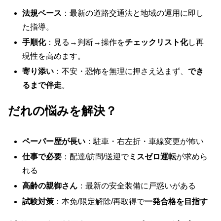
法規ベース
：最新の道路交通法と地域の運用に即し
た指導。
手順化
：見る→判断→操作を
チェックリスト化
し再
現性を高めます。
寄り添い
：不安・恐怖を無理に押さえ込まず、
でき
るまで伴走
。
だれの悩みを解決？
ペーパー歴が長い
：駐車・右左折・車線変更が怖い
仕事で必要
：配達/訪問/送迎で
ミスゼロ運転
が求めら
れる
高齢の親御さん
：最新の安全装備に戸惑いがある
試験対策
：本免/限定解除/再取得で
一発合格を目指す