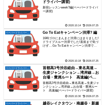
ドライバー講習)
新宿レッスンweek?編(ペーパードライバ
ー講習)
2020.10.14
2026.07.25
Go To Eatキャンペーン渋滞? 編
ペーパードライバー講習
16時ゴロにまんまと渋滞にはまりました!
ドライブスルー渋滞でした!直前まで気づ
けず....Go To Eatキャンペーン渋滞でし
ょうか?!しかしなぜ16時にマックでテイ
クアウト??そして今日は曇りの予報を裏
切って快晴でした!午前中は常磐道。...
2020.10.18
2026.07.25
首都高3号渋谷経由→東名高速→
ペーパードライバー講習
生麦ジャンクション→湾岸線→お
台場・豊洲ルート 高速編(ペー
パードライバー講習)
首都高3号渋谷経由→東名高速→生麦ジャ
ンクション→湾岸線→お台場・豊洲ルー
ト 高速編(ペーパードライバー講習)
2020.10.30
2026.07.25
越谷レイクタウン・南越谷・新越
ペーパードライバー講習