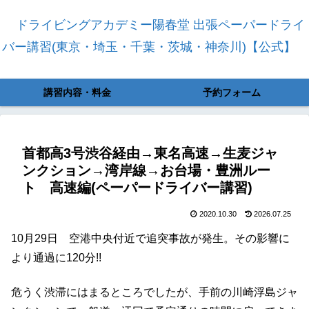
ドライビングアカデミー陽春堂 出張ペーパードライ
バー講習(東京・埼玉・千葉・茨城・神奈川)【公式】
講習内容・料金
予約フォーム
首都高3号渋谷経由→東名高速→生麦ジャ
ンクション→湾岸線→お台場・豊洲ルー
ト 高速編(ペーパードライバー講習)
2020.10.30
2026.07.25
10月29日 空港中央付近で追突事故が発生。その影響に
より通過に120分!!
危うく渋滞にはまるところでしたが、手前の川崎浮島ジャ