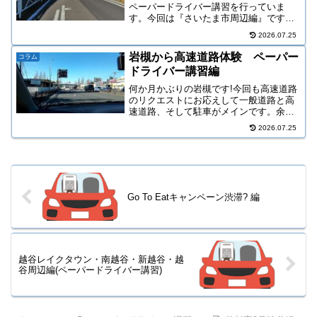
ペーパードライバー講習を行っていま
す。今回は『さいたま市周辺編』です。
ここ最近は浦和、戸田、川口、大宮方面
2026.07.25
にも出かけています。タイトルを分けま
せんでしたが、まとめてご紹介します。
岩槻から高速道路体験 ペーパー
コラム
ドライバー講習編
何か月かぶりの岩槻です!今回も高速道路
のリクエストにお応えして一般道路と高
速道路、そして駐車がメインです。余談
ですがコンビニの無人化も進んでいるよ
2026.07.25
うです。店員さんは商品補充だけしてい
ました。岩槻周辺からアクセスしやすい
高速道路は東北自動車道...
Go To Eatキャンペーン渋滞? 編
越谷レイクタウン・南越谷・新越谷・越
谷周辺編(ペーパードライバー講習)