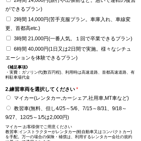
2時間 14,000円(旅行や出張前など。急いで運転の復習
ができるプラン)
2時間 14,000円(苦手克服プラン。車庫入れ、車線変
更、首都高etc.)
3時間 21,000円(一番人気。１回で卒業できるプラン)
6時間 40,000円(1日又は2日間で実施。様々なシチュ
エーションを体験できるプラン)
《補足事項》
・実費：ガソリン代(数百円程)、利用時は高速道路、首都高速道路、有
料駐車場代金
2.練習車両を選択してください
*
マイカー(レンタカー,カーシェア,社用車,MT車など)
教習車(無料、但し4/25～5/6、7/15～8/31、9/18～
9/27、12/25～1/5は2,000円)
マイカー:お客様側でご用意ください
教習車:インストラクターがレンタカー(軽自動車又はコンパクトカー)
を手配。万一の場合の保険・補償は、利用するレンタカー会社の規約