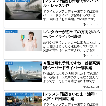
[レッスン日記]お台場でサバイバ
ペーパードライバー講習
ル・レッスン!?
ドライビングアカデミー陽春堂では出張
ペーパードライバー講習を行っていま
す。今回は『お台場編』の2回目です。第
2回目は平日で悪天候(嵐)のお台場です。
2026.07.25
☔🌀お台場周辺は道幅も広く交通量も少
ないので初心者さんにもお勧めなので
レンタカーが初めての方向けのペ
出張エリア
す。が、生憎この日は猛烈に発達した低
ーパードライバー講習
気圧の影響でゲリラ豪雨や台風のような
気象条件でした😅それでも、もともと走
旅行や仕事でレンタカーに乗ることに! し
りやすい場所なので雨の日ならではの運
かし普段はまったく運転をしていない!!
転が体験できました。
突然の運転は不安ですよね。しかも知ら
ない土地だとなおさらです。
2026.07.25
今週は晴れ予報ですね 首都高満
コラム
喫ペーパードライバー講習編
昨日は久しぶりの快晴でした！ 春の嵐か
ら一夜明け、大気中のチリも吹き飛んだ
ようです。そして今週は晴れ予報です。
今朝も晴れていて気持ちがいいですね。
2026.07.25
今回は首都高満喫写真です。順不同で掲
載しました(手抜き！？)トンネル内で無灯
[レッスン日記]さいたま・浦和・
ペーパードライバー講習
火車両が多かったで...
大宮・戸田周辺 編
ドライビングアカデミー陽春堂では出張