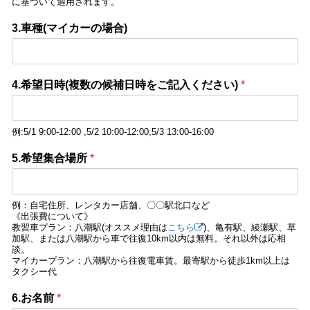
に基づいて適用されます。
3.車種(マイカーの場合)
4.希望日時(複数の候補日時をご記入ください)
*
例:5/1 9:00-12:00 ,5/2 10:00-12:00,5/3 13:00-16:00
5.希望集合場所
*
例：自宅住所、レンタカー店舗、〇〇駅北口など
《出張費について》
教習車プラン：八潮駅(オススメ理由は
こちら
)、亀有駅、綾瀬駅、草
加駅、または八潮駅から車で往復10km以内は無料。それ以外は応相
談。
マイカープラン：八潮駅から往復電車賃。最寄駅から徒歩1km以上は
タクシー代
6.お名前
*