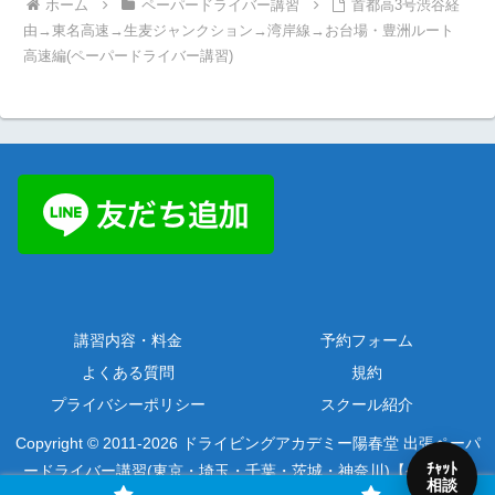
ホーム
ペーパードライバー講習
首都高3号渋谷経
由→東名高速→生麦ジャンクション→湾岸線→お台場・豊洲ルート
高速編(ペーパードライバー講習)
講習内容・料金
予約フォーム
よくある質問
規約
プライバシーポリシー
スクール紹介
Copyright © 2011-2026 ドライビングアカデミー陽春堂 出張ペーパ
ﾁｬｯﾄ
ードライバー講習(東京・埼玉・千葉・茨城・神奈川)【公式】 All
相談