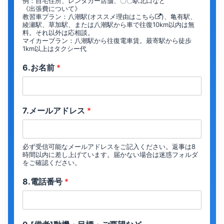
例：自宅住所、レンタカー店舗、〇〇駅北口など
《出張費について》
教習車プラン：八潮駅(オススメ理由は
こちら
)、亀有駅、
綾瀬駅、草加駅、または八潮駅から車で往復10km以内は無
料。それ以外は応相談。
マイカープラン：八潮駅から往復電車賃。最寄駅から徒歩
1km以上はタクシー代
6.お名前
*
7.メールアドレス
*
必ず受信可能なメールアドレスをご記入ください。返事は8
時間以内に差し上げています。届かない場合は迷惑フォルダ
をご確認ください。
8.電話番号
*