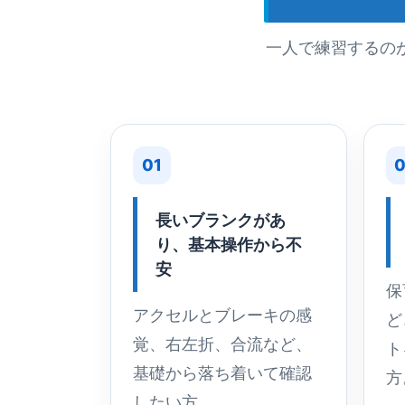
一人で練習するの
01
0
長いブランクがあ
り、基本操作から不
安
保
アクセルとブレーキの感
ど
覚、右左折、合流など、
ト
基礎から落ち着いて確認
方
したい方。