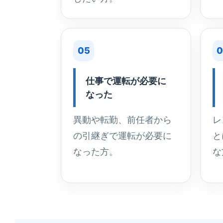
05
0
仕事で運転が必要に
なった
異動や転勤、前任者から
レ
の引継ぎで運転が必要に
と
なった方。
な