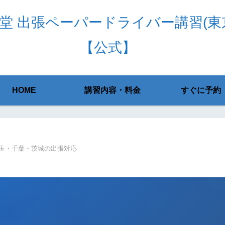
堂 出張ペーパードライバー講習(東
【公式】
HOME
講習内容・料金
すぐに予約
玉・千葉・茨城の出張対応