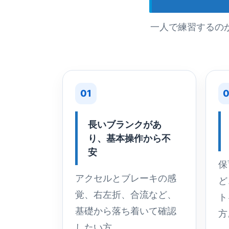
一人で練習するの
01
0
長いブランクがあ
り、基本操作から不
安
保
アクセルとブレーキの感
ど
覚、右左折、合流など、
ト
基礎から落ち着いて確認
方
したい方。