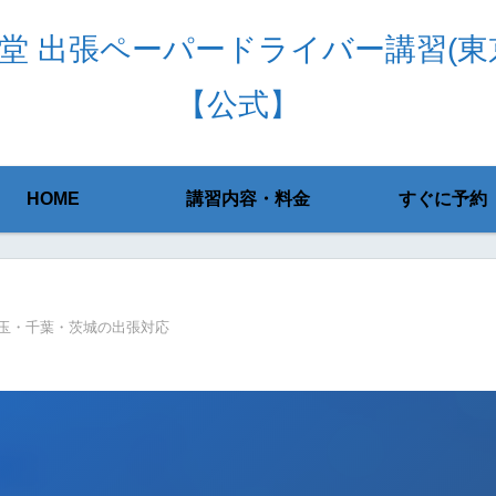
堂 出張ペーパードライバー講習(東
【公式】
HOME
講習内容・料金
すぐに予約
玉・千葉・茨城の出張対応