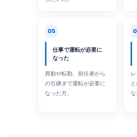
05
0
仕事で運転が必要に
なった
異動や転勤、前任者から
レ
の引継ぎで運転が必要に
と
なった方。
な