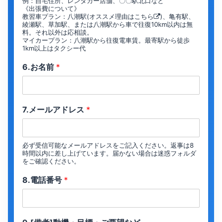
例：自宅住所、レンタカー店舗、〇〇駅北口など
《出張費について》
教習車プラン：八潮駅(オススメ理由は
こちら
)、亀有駅、
綾瀬駅、草加駅、または八潮駅から車で往復10km以内は無
料。それ以外は応相談。
マイカープラン：八潮駅から往復電車賃。最寄駅から徒歩
1km以上はタクシー代
6.お名前
*
7.メールアドレス
*
必ず受信可能なメールアドレスをご記入ください。返事は8
時間以内に差し上げています。届かない場合は迷惑フォルダ
をご確認ください。
8.電話番号
*