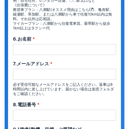
例：自宅住所、レンタカー店舗、〇〇駅北口など
《出張費について》
教習車プラン：八潮駅(オススメ理由は
こちら
)、亀有駅、
綾瀬駅、草加駅、または八潮駅から車で往復10km以内は無
料。それ以外は応相談。
マイカープラン：八潮駅から往復電車賃。最寄駅から徒歩
1km以上はタクシー代
6.お名前
*
7.メールアドレス
*
必ず受信可能なメールアドレスをご記入ください。返事は8
時間以内に差し上げています。届かない場合は迷惑フォルダ
をご確認ください。
8.電話番号
*