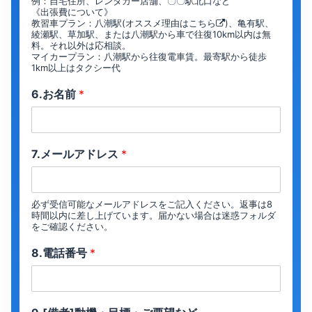
例：自宅住所、レンタカー店舗、〇〇駅北口など
《出張費について》
教習車プラン：八潮駅(オススメ理由は
こちら
)、亀有駅、
綾瀬駅、草加駅、または八潮駅から車で往復10km以内は無
料。それ以外は応相談。
マイカープラン：八潮駅から往復電車賃。最寄駅から徒歩
1km以上はタクシー代
6.お名前
*
7.メールアドレス
*
必ず受信可能なメールアドレスをご記入ください。返事は8
時間以内に差し上げています。届かない場合は迷惑フォルダ
をご確認ください。
8.電話番号
*