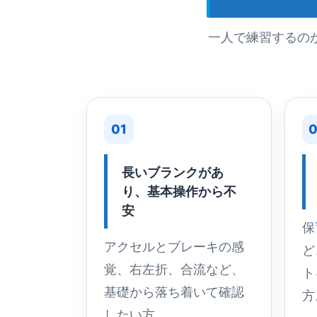
一人で練習するの
01
0
長いブランクがあ
り、基本操作から不
安
保
アクセルとブレーキの感
ど
覚、右左折、合流など、
ト
基礎から落ち着いて確認
方
したい方。