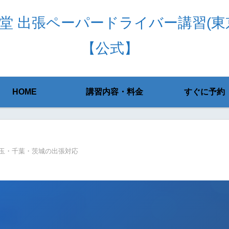
堂 出張ペーパードライバー講習(東
【公式】
HOME
講習内容・料金
すぐに予約
玉・千葉・茨城の出張対応