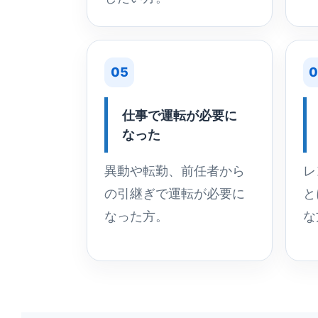
05
0
仕事で運転が必要に
なった
異動や転勤、前任者から
レ
の引継ぎで運転が必要に
と
なった方。
な