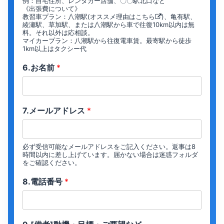
例：自宅住所、レンタカー店舗、〇〇駅北口など
《出張費について》
教習車プラン：八潮駅(オススメ理由は
こちら
)、亀有駅、
綾瀬駅、草加駅、または八潮駅から車で往復10km以内は無
料。それ以外は応相談。
マイカープラン：八潮駅から往復電車賃。最寄駅から徒歩
1km以上はタクシー代
6.お名前
*
7.メールアドレス
*
必ず受信可能なメールアドレスをご記入ください。返事は8
時間以内に差し上げています。届かない場合は迷惑フォルダ
をご確認ください。
8.電話番号
*