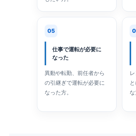
05
0
仕事で運転が必要に
なった
異動や転勤、前任者から
レ
の引継ぎで運転が必要に
と
なった方。
な