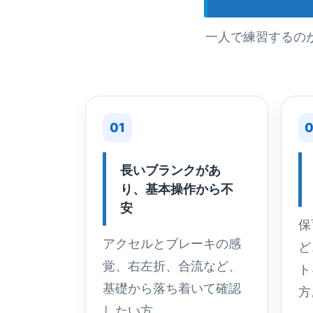
一人で練習するの
01
0
長いブランクがあ
り、基本操作から不
安
保
アクセルとブレーキの感
ど
覚、右左折、合流など、
ト
基礎から落ち着いて確認
方
したい方。