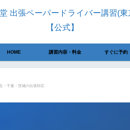
堂 出張ペーパードライバー講習(東
【公式】
HOME
講習内容・料金
すぐに予約
玉・千葉・茨城の出張対応