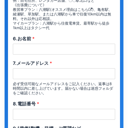
例：自宅住所、レンタカー店舗、〇〇駅北口など
《出張費について》
教習車プラン：八潮駅(オススメ理由は
こちら
)、亀有駅、
綾瀬駅、草加駅、または八潮駅から車で往復10km以内は無
料。それ以外は応相談。
マイカープラン：八潮駅から往復電車賃。最寄駅から徒歩
1km以上はタクシー代
6.お名前
*
7.メールアドレス
*
必ず受信可能なメールアドレスをご記入ください。返事は8
時間以内に差し上げています。届かない場合は迷惑フォルダ
をご確認ください。
8.電話番号
*