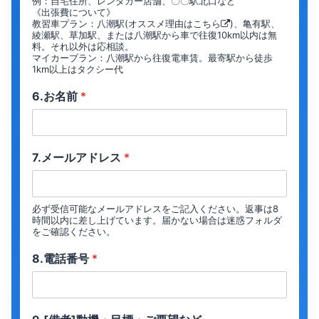
例：自宅住所、レンタカー店舗、〇〇駅北口など
《出張費について》
教習車プラン：八潮駅(オススメ理由は
こちら
)、亀有駅、
綾瀬駅、草加駅、または八潮駅から車で往復10km以内は無
料。それ以外は応相談。
マイカープラン：八潮駅から往復電車賃。最寄駅から徒歩
1km以上はタクシー代
6.お名前
*
7.メールアドレス
*
必ず受信可能なメールアドレスをご記入ください。返事は8
時間以内に差し上げています。届かない場合は迷惑フォルダ
をご確認ください。
8.電話番号
*