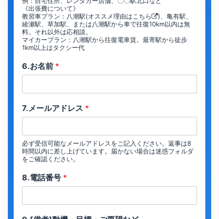
例：自宅住所、レンタカー店舗、〇〇駅北口など
《出張費について》
教習車プラン：八潮駅(オススメ理由は
こちら
)、亀有駅、
綾瀬駅、草加駅、または八潮駅から車で往復10km以内は無
料。それ以外は応相談。
マイカープラン：八潮駅から往復電車賃。最寄駅から徒歩
1km以上はタクシー代
6.お名前
*
7.メールアドレス
*
必ず受信可能なメールアドレスをご記入ください。返事は8
時間以内に差し上げています。届かない場合は迷惑フォルダ
をご確認ください。
8.電話番号
*