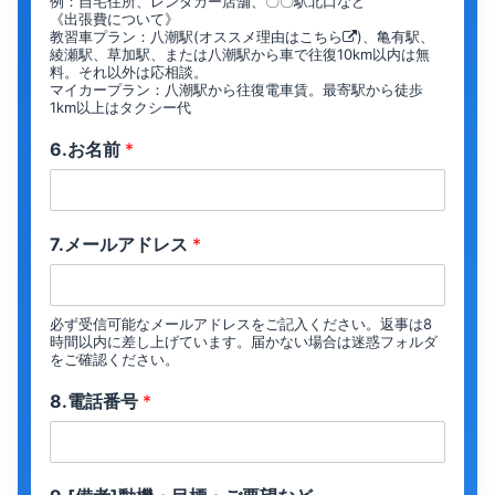
例：自宅住所、レンタカー店舗、〇〇駅北口など
《出張費について》
教習車プラン：八潮駅(オススメ理由は
こちら
)、亀有駅、
綾瀬駅、草加駅、または八潮駅から車で往復10km以内は無
料。それ以外は応相談。
マイカープラン：八潮駅から往復電車賃。最寄駅から徒歩
1km以上はタクシー代
6.お名前
*
7.メールアドレス
*
必ず受信可能なメールアドレスをご記入ください。返事は8
時間以内に差し上げています。届かない場合は迷惑フォルダ
をご確認ください。
8.電話番号
*