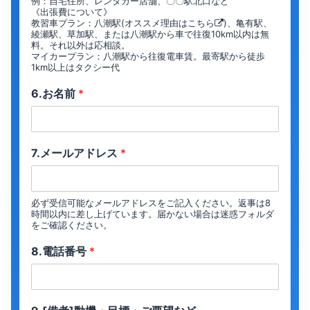
例：自宅住所、レンタカー店舗、〇〇駅北口など
《出張費について》
教習車プラン：八潮駅(オススメ理由は
こちら
)、亀有駅、
綾瀬駅、草加駅、または八潮駅から車で往復10km以内は無
料。それ以外は応相談。
マイカープラン：八潮駅から往復電車賃。最寄駅から徒歩
1km以上はタクシー代
6.お名前
*
7.メールアドレス
*
必ず受信可能なメールアドレスをご記入ください。返事は8
時間以内に差し上げています。届かない場合は迷惑フォルダ
をご確認ください。
8.電話番号
*