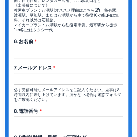
例：自宅住所、レンタカー店舗、〇〇駅北口など
《出張費について》
教習車プラン：八潮駅(オススメ理由は
こちら
)、亀有駅、
綾瀬駅、草加駅、または八潮駅から車で往復10km以内は無
料。それ以外は応相談。
マイカープラン：八潮駅から往復電車賃。最寄駅から徒歩
1km以上はタクシー代
6.お名前
*
7.メールアドレス
*
必ず受信可能なメールアドレスをご記入ください。返事は8
時間以内に差し上げています。届かない場合は迷惑フォルダ
をご確認ください。
8.電話番号
*