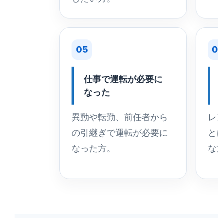
05
0
仕事で運転が必要に
なった
異動や転勤、前任者から
レ
の引継ぎで運転が必要に
と
なった方。
な