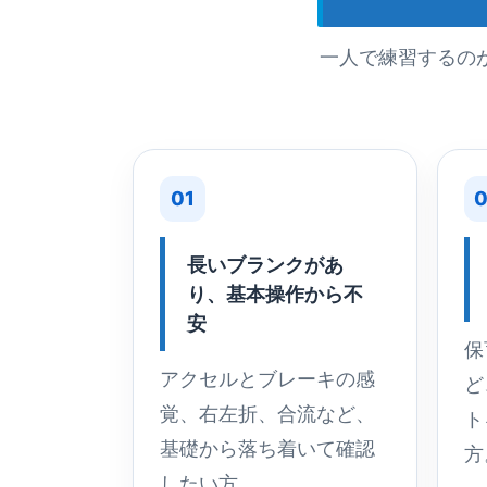
一人で練習するの
01
0
長いブランクがあ
り、基本操作から不
安
保
アクセルとブレーキの感
ど
覚、右左折、合流など、
ト
基礎から落ち着いて確認
方
したい方。