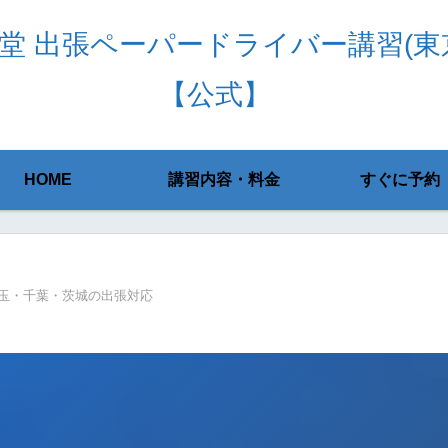
堂 出張ペーパードライバー講習(東
【公式】
HOME
講習内容・料金
すぐに予約
玉・千葉・茨城の出張対応