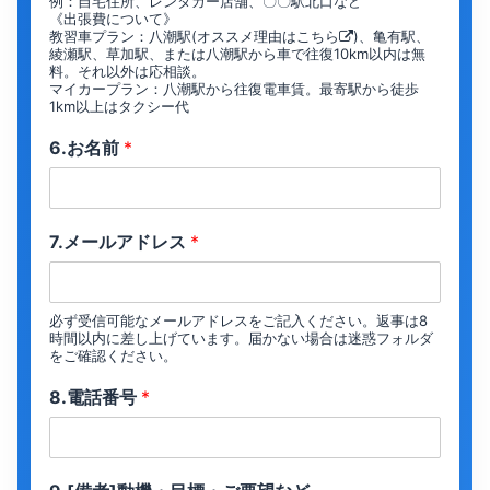
例：自宅住所、レンタカー店舗、〇〇駅北口など
《出張費について》
教習車プラン：八潮駅(オススメ理由は
こちら
)、亀有駅、
綾瀬駅、草加駅、または八潮駅から車で往復10km以内は無
料。それ以外は応相談。
マイカープラン：八潮駅から往復電車賃。最寄駅から徒歩
1km以上はタクシー代
6.お名前
*
7.メールアドレス
*
必ず受信可能なメールアドレスをご記入ください。返事は8
時間以内に差し上げています。届かない場合は迷惑フォルダ
をご確認ください。
8.電話番号
*