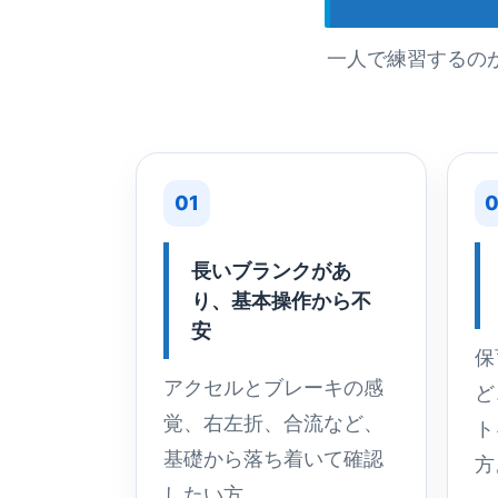
一人で練習するの
01
0
長いブランクがあ
り、基本操作から不
安
保
アクセルとブレーキの感
ど
覚、右左折、合流など、
ト
基礎から落ち着いて確認
方
したい方。