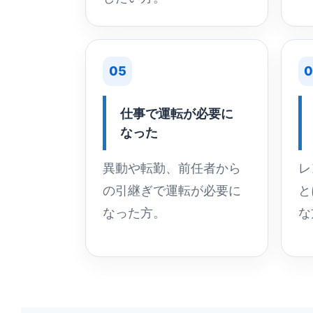
05
0
仕事で運転が必要に
なった
異動や転勤、前任者から
レ
の引継ぎで運転が必要に
と
なった方。
な