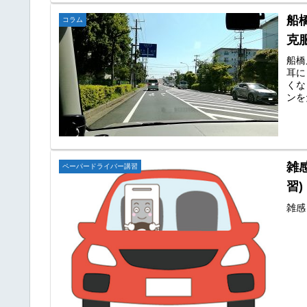
船
コラム
克
船橋
耳に
くな
ンを
雑
ペーパードライバー講習
習)
雑感