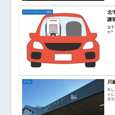
北
ペーパードライバー講習
講
北千
か?
川
コラム
久し
トし
立ち