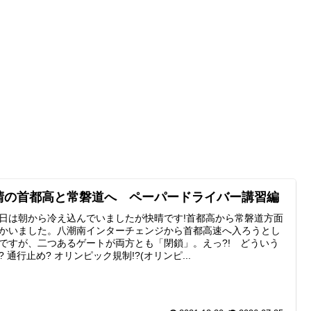
晴の首都高と常磐道へ ペーパードライバー講習編
日は朝から冷え込んでいましたが快晴です!首都高から常磐道方面
かいました。八潮南インターチェンジから首都高速へ入ろうとし
ですが、二つあるゲートが両方とも「閉鎖」。えっ?! どういう
? 通行止め? オリンピック規制!?(オリンピ...