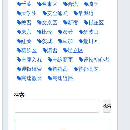
千葉
台東区
合流
埼玉
大学生
安全運転
常磐道
教習
文京区
新宿
杉並区
東京
比較
渋滞
筑波山
紅葉
茨城
草加
荒川区
葛飾区
講習
足立区
車庫入れ
車線変更
運転初心者
運転練習
首都高
首都高速
高速教習
高速道路
検索
検索