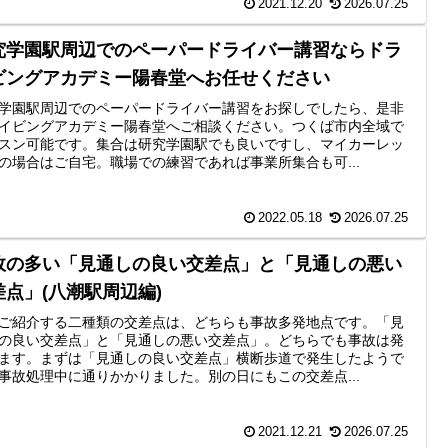
2021.12.20
2026.07.25
究学園駅周辺でのペーパードライバー講習ならドラ
ビングアカデミー陽春堂へお任せください
学園駅周辺でのペーパードライバー講習をお探しでしたら、是非
イビングアカデミー陽春堂へご相談ください。つくば市内全域で
スン可能です。集合は研究学園駅でも良いですし、マイカーレッ
の場合はご自宅。職場での練習であれば事業所集合も可...
2022.05.18
2026.07.25
故の多い「見通しの良い交差点」と「見通しの悪い
差点」(八潮駅周辺編)
ご紹介する二種類の交差点は、どちらも事故多発地点です。「見
の良い交差点」と「見通しの悪い交差点」。どちらでも事故は発
ます。まずは「見通しの良い交差点」横断歩道で発生したようで
事故処理中に通りかかりました。別の日にもこの交差点...
2021.12.21
2026.07.25