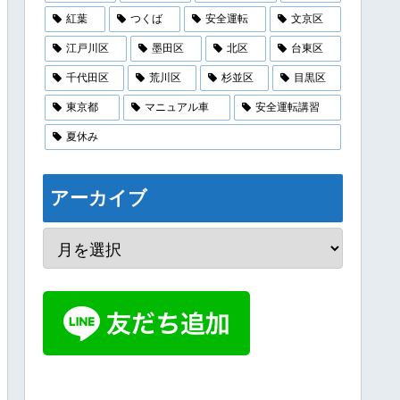
紅葉
つくば
安全運転
文京区
江戸川区
墨田区
北区
台東区
千代田区
荒川区
杉並区
目黒区
東京都
マニュアル車
安全運転講習
夏休み
アーカイブ