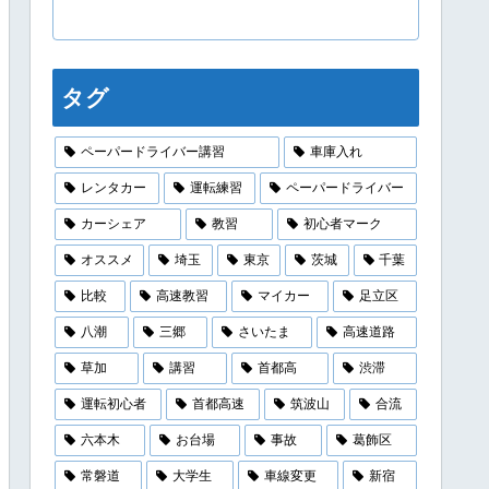
タグ
ペーパードライバー講習
車庫入れ
レンタカー
運転練習
ペーパードライバー
カーシェア
教習
初心者マーク
オススメ
埼玉
東京
茨城
千葉
比較
高速教習
マイカー
足立区
八潮
三郷
さいたま
高速道路
草加
講習
首都高
渋滞
運転初心者
首都高速
筑波山
合流
六本木
お台場
事故
葛飾区
常磐道
大学生
車線変更
新宿