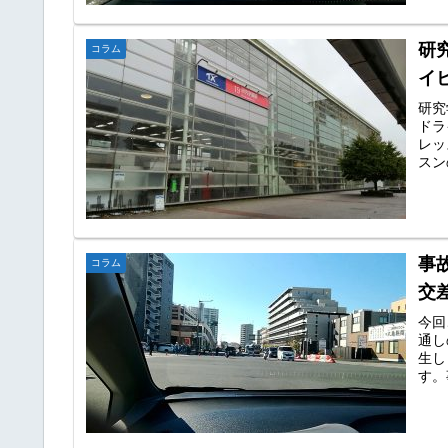
研
コラム
イ
研究
ドラ
レッ
スン
事
コラム
交
今回
通し
生し
す。