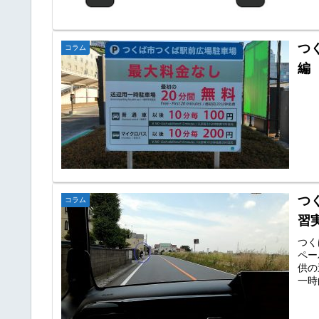
つ
コラム
編
つ
コラム
習
つく
ペー
供の
一時