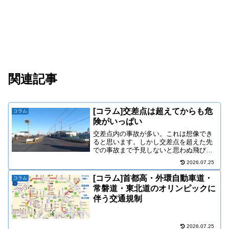
関連記事
[コラム]交差点は超えてからも危
コラム
険がいっぱい
交差点内の事故が多い。これは想像でき
ると思います。しかし交差点を超えた先
での事故まで予見しないと思わぬ飛び出
しを食らうことに！危険は交差点の先に
2026.07.25
も交差点での直進、右折、左折 どれも
気を付けることは沢山あります。しかし
[コラム]首都高・外環自動車道・
コラム
交差点を通過後も気が抜け...
常磐道・東北道のオリンピックに
伴う交通規制
2026.07.25