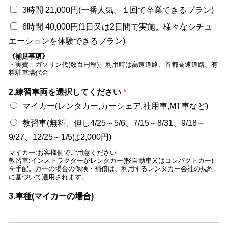
3時間 21,000円(一番人気。１回で卒業できるプラン)
6時間 40,000円(1日又は2日間で実施。様々なシチュ
エーションを体験できるプラン)
《補足事項》
・実費：ガソリン代(数百円程)、利用時は高速道路、首都高速道路、有
料駐車場代金
2.練習車両を選択してください
*
マイカー(レンタカー,カーシェア,社用車,MT車など)
教習車(無料、但し4/25～5/6、7/15～8/31、9/18～
9/27、12/25～1/5は2,000円)
マイカー:お客様側でご用意ください
教習車:インストラクターがレンタカー(軽自動車又はコンパクトカー)
を手配。万一の場合の保険・補償は、利用するレンタカー会社の規約
に基づいて適用されます。
3.車種(マイカーの場合)