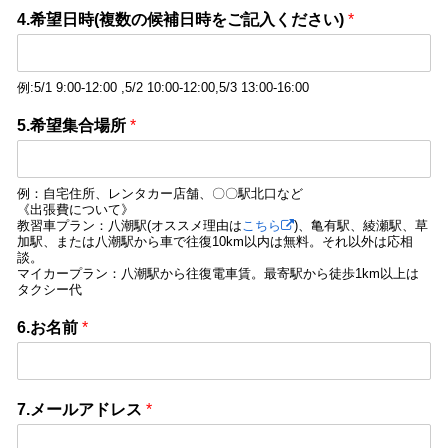
4.希望日時(複数の候補日時をご記入ください)
*
例:5/1 9:00-12:00 ,5/2 10:00-12:00,5/3 13:00-16:00
5.希望集合場所
*
例：自宅住所、レンタカー店舗、〇〇駅北口など
《出張費について》
教習車プラン：八潮駅(オススメ理由は
こちら
)、亀有駅、綾瀬駅、草
加駅、または八潮駅から車で往復10km以内は無料。それ以外は応相
談。
マイカープラン：八潮駅から往復電車賃。最寄駅から徒歩1km以上は
タクシー代
6.お名前
*
7.メールアドレス
*