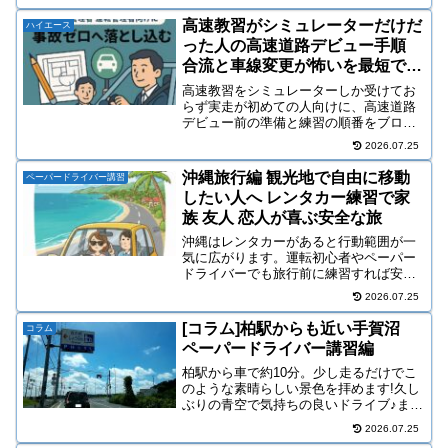
高速教習がシミュレーターだけだ
ハイエース
った人の高速道路デビュー手順
合流と車線変更が怖いを最短で解
決
高速教習をシミュレーターしか受けてお
らず実走が初めての人向けに、高速道路
デビュー前の準備と練習の順番をブログ
記事として整理。合流 車線変更 速度感
2026.07.25
出口の不安を安全側で潰します。
沖縄旅行編 観光地で自由に移動
ペーパードライバー講習
したい人へ レンタカー練習で家
族 友人 恋人が喜ぶ安全な旅
沖縄はレンタカーがあると行動範囲が一
気に広がります。運転初心者やペーパー
ドライバーでも旅行前に練習すれば安
心。沖縄特有の渋滞やバスレーン 雨や台
2026.07.25
風対策を押さえて安全に楽しむコツをま
とめました。
[コラム]柏駅からも近い手賀沼
コラム
ペーパードライバー講習編
柏駅から車で約10分。少し走るだけでこ
のような素晴らしい景色を拝めます!久し
ぶりの青空で気持ちの良いドライブ♪まる
で南国の道路を運転しているみたいです
2026.07.25
ね!