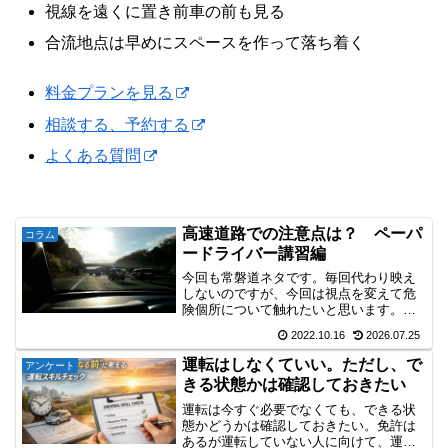
視線を遠くに置き前車の前も見る
合流地点は早めにスペースを作って落ち着く
料金プランを見る
相談する、予約する
よくある質問
高速道路での注意点は？ ペーパ
コラム
ードライバー講習編
今回も常磐道ネタです。毎回代わり映え
しないのですが、今回は視点を変えて危
険個所について触れたいと思います。ト
ンネルの出口付近このように先が見えな
2022.10.16
2026.07.25
くなります!! まるでこの先ワープするみ
たいです♪ちなみにこの場所、先日も事故
運転はしなくていい。ただし、で
アンケート
で渋滞していました...
きる状態かは確認しておきたい
運転は今すぐ必要でなくても、できる状
態かどうかは確認しておきたい。免許は
あるが運転していない人に向けて、運転