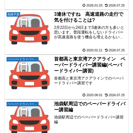
スキルを「状態」として捉える考え方
2026.01.03
2026.07.25
と、現状チェックという選択肢を整理し
ます。
3連休ですね 高速道路の走行で
危険予測
気を付けることは?
2月22日から24日まで3連休の方も多いと
思います。普段運転をしないドライバー
が高速道路を使う機会も増えるかもいれ
ません。高速道路の走行で気を付けるこ
とは、どのようなことでしょうか?!今一
2020.02.21
2026.07.25
度思いでしてみてくださいね!昨日は常磐
道を走行しまし...
首都高と東京湾アクアライン ペ
ペーパードライバー講習
ーパードライバー講習編(ペーパ
ードライバー講習)
首都高と東京湾アクアラインでのペーパ
ードライバー講習です
2020.08.01
2026.07.25
池袋駅周辺でのペーパードライバ
ペーパードライバー講習
ー講習編
池袋駅周辺でのペーパードライバー講習
編